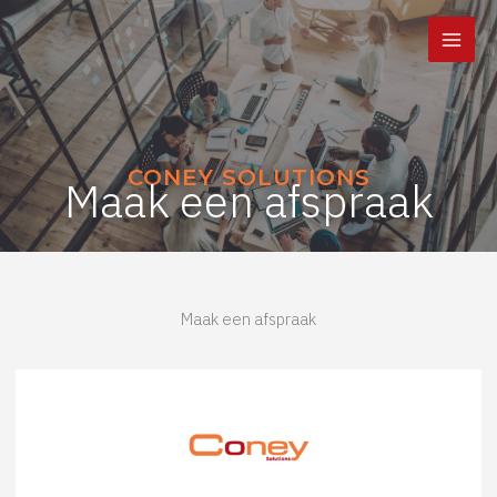
Ga
naar
de
inhoud
CONEY SOLUTIONS
Maak een afspraak
Maak een afspraak