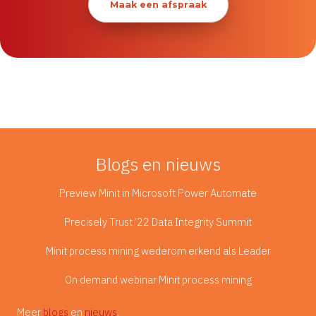
Maak een afspraak
Blogs en nieuws
Preview Minit in Microsoft Power Automate
Precisely Trust ’22 Data Integrity Summit
Minit process mining wederom erkend als Leader
On demand webinar Minit process mining
Meer
blogs
en
nieuws
.