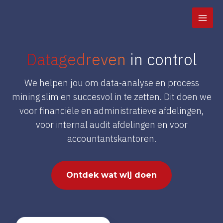
Ga
naar
de
inhoud
Datagedreven
in control
We helpen jou om data-analyse en process
mining slim en succesvol in te zetten. Dit doen we
voor financiële en administratieve afdelingen,
voor internal audit afdelingen en voor
accountantskantoren.
Ontdek wat wij doen