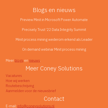
en
dromen
Blogs en nieuws
Preview Minit in Microsoft Power Automate
Precisely Trust ’22 Data Integrity Summit
Minit process mining wederom erkend als Leader
On demand webinar Minit process mining
Meer
blogs
en
nieuws
.
Meer Coney Solutions
Vacatures
Hoe wij werken
Routebeschrijving
Aanmelden voor de nieuwsbrief
Contact
E-mail:
info@coneysolutions.nl