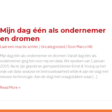
Mijn dag één als ondernemer
en dromen
Laat een reactie achter
/
Uncategorized
/ Door
Marco Hill
Mijn dag één als ondernemer en dromen: Vanaf dag één als
ondernemer ging het voor mij om data. We spreken van 1 januari
2005. Na te zijn gepokt en gemazeld binnen Ernst & Young op het
vlak van data-analyse en betrouwbaarheid wilde ik aan de slag met
nieuwe technologie. Aan de slag met vraagstukken waar […]
Mijn
Read More »
dag
één
als
ondernemer