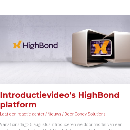
&
Star
Performer
in
PEAK
Matrix
2021
Introductievideo’s HighBond
platform
Laat een reactie achter
/
Nieuws
/ Door
Coney Solutions
Vanaf dinsdag 25 augustus introduceren we door middel van een