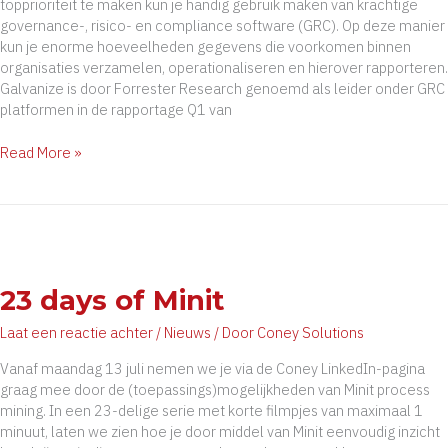
topprioriteit te maken kun je handig gebruik maken van krachtige
governance-, risico- en compliance software (GRC). Op deze manier
kun je enorme hoeveelheden gegevens die voorkomen binnen
organisaties verzamelen, operationaliseren en hierover rapporteren.
Galvanize is door Forrester Research genoemd als leider onder GRC
platformen in de rapportage Q1 van
Galvanize
Read More »
door
Forrester
Research
genoemd
als
leider
23 days of Minit
onder
GRC
Laat een reactie achter
/
Nieuws
/ Door
Coney Solutions
platformen
Vanaf maandag 13 juli nemen we je via de Coney LinkedIn-pagina
graag mee door de (toepassings)mogelijkheden van Minit process
mining. In een 23-delige serie met korte filmpjes van maximaal 1
minuut, laten we zien hoe je door middel van Minit eenvoudig inzicht