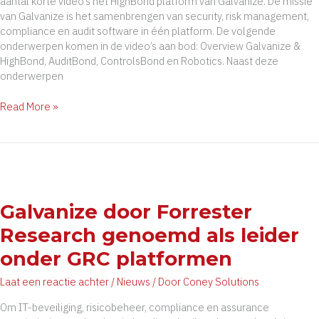
aantal korte video’s het HighBond platform van Galvanize. De missie
van Galvanize is het samenbrengen van security, risk management,
compliance en audit software in één platform. De volgende
onderwerpen komen in de video’s aan bod: Overview Galvanize &
HighBond, AuditBond, ControlsBond en Robotics. Naast deze
onderwerpen
Introductievideo’s
Read More »
HighBond
platform
Galvanize door Forrester
Research genoemd als leider
onder GRC platformen
Laat een reactie achter
/
Nieuws
/ Door
Coney Solutions
Om IT-beveiliging, risicobeheer, compliance en assurance