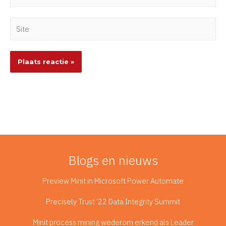
Site
Blogs en nieuws
Preview Minit in Microsoft Power Automate
Precisely Trust ’22 Data Integrity Summit
Minit process mining wederom erkend als Leader