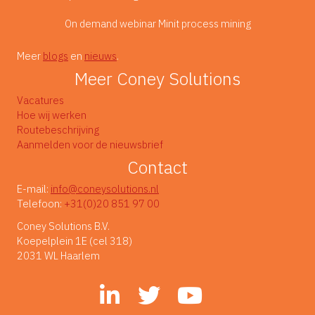
On demand webinar Minit process mining
Meer
blogs
en
nieuws
.
Meer Coney Solutions
Vacatures
Hoe wij werken
Routebeschrijving
Aanmelden voor de nieuwsbrief
Contact
E-mail:
info@coneysolutions.nl
Telefoon:
+31(0)20 851 97 00
Coney Solutions B.V.
Koepelplein 1E (cel 318)
2031 WL Haarlem