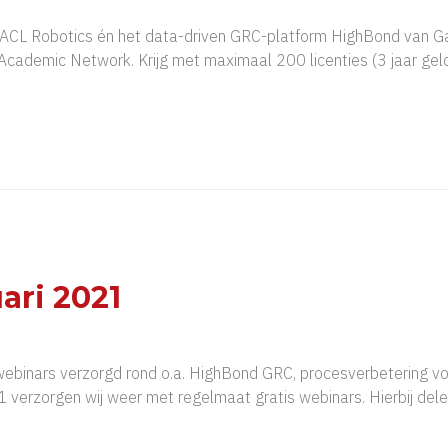
 ACL Robotics én het data-driven GRC-platform HighBond van G
 Academic Network. Krijg met maximaal 200 licenties (3 jaar ge
ari 2021
binars verzorgd rond o.a. HighBond GRC, procesverbetering voo
21 verzorgen wij weer met regelmaat gratis webinars. Hierbij de