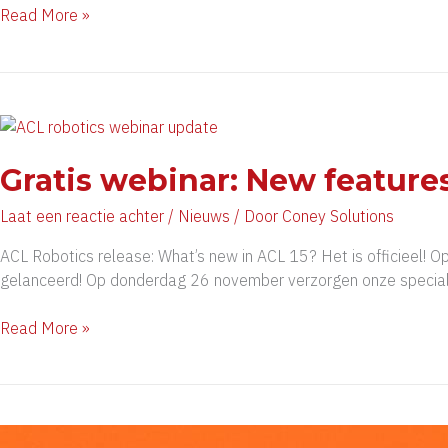
Nieuwsbrief
Read More »
december
2020
Gratis webinar: New features
Laat een reactie achter
/
Nieuws
/ Door
Coney Solutions
ACL Robotics release: What’s new in ACL 15? Het is officieel! 
gelanceerd! Op donderdag 26 november verzorgen onze specialiste
Gratis
Read More »
webinar:
New
features
in
ACL