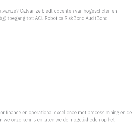
alvanize? Galvanize biedt docenten van hogescholen en
ldig) toegang tot: ACL Robotics RiskBond AuditBond
r finance en operational excellence met process mining en de
len we onze kennis en laten we de mogelijkheden op het