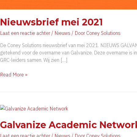
Nieuwsbrief mei 2021
Laat een reactie achter
/
Nieuws
/ Door
Coney Solutions
De Coney Solutions nieuwsbrief van mei 2021. NIEUWS GALVA
getekend voor de overname van Galvanize. Deze overname is in 
GRC-leiders samen. Wij zien […]
Nieuwsbrief
Read More »
mei
2021
Galvanize Academic Networ
Laat een reactie achter
/
Nieuws
/ Door
Coney Solutions