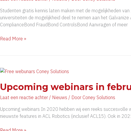
Studenten gratis kennis laten maken met de mogelijkheden van
universiteiten de mogelijkheid deel te nemen aan het Galvanize
ComplianceBond FraudBond ControlsBond Aanvragen of meer
Galvanize
Read More »
Academic
Network
Upcoming webinars in febru
Laat een reactie achter
/
Nieuws
/ Door
Coney Solutions
Upcoming webinars In 2020 hebben wij een reeks succesvolle we
nieuwste features in ACL Robotics (inclusief ACL15). Ook in 20
Upcoming
Read More »